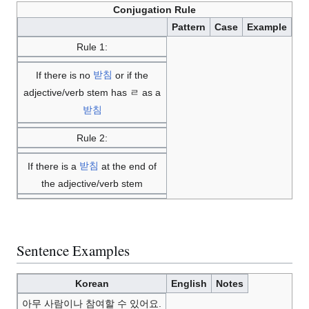
Conjugation Rule
Pattern
Case
Example
Rule 1:
If there is no
받침
or if the
adjective/verb stem has ㄹ as a
받침
Rule 2:
If there is a
받침
at the end of
the adjective/verb stem
Sentence Examples
Korean
English
Notes
아무 사람이나 참여할 수 있어요.