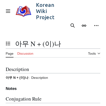
Jump
Korean
to
Wiki
content
Main menu
Project
Search
Appearance
Person
아무 N + (이)나
Toggle the table of contents
Page
Discussion
Tools
Description
아무 N + (이)나
: Description
Notes
Conjugation Rule