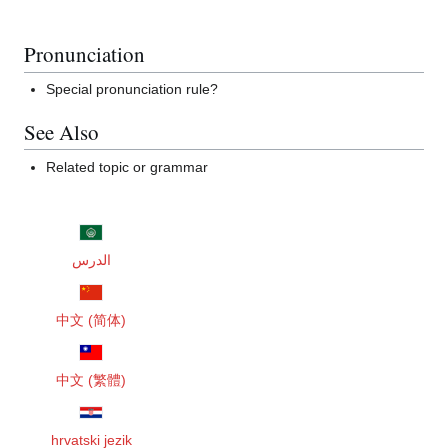
Pronunciation
Special pronunciation rule?
See Also
Related topic or grammar
الدرس
中文 (简体)
中文 (繁體)
hrvatski jezik