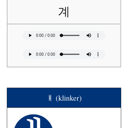
계
ㅒ (klinker)