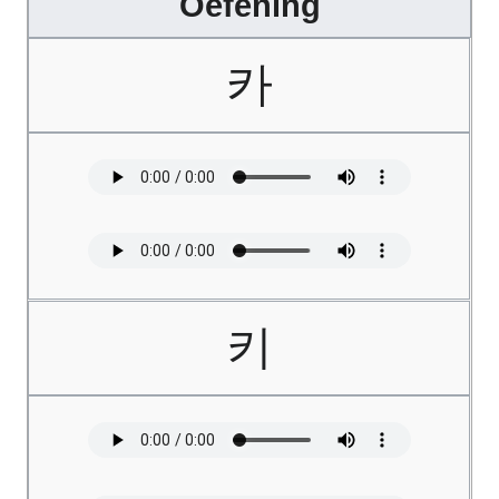
Oefening
카
키