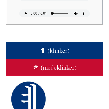
ㅖ (klinker)
ㅎ (medeklinker)