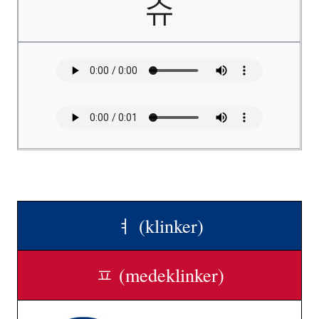
슈
ㅕ (klinker)
ㅍ (medeklinker)