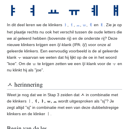
In dit deel leren we de klinkers
ㅑ
,
ㅕ
,
ㅛ
,
ㅠ
,
ㅖ
en
ㅒ
. Zie je op
het plaatje rechts nu ook het verschil tussen de oude letters die
we al geleerd hebben (bovenste rij) en de onderste rij? Deze
nieuwe klinkers krijgen een /j/-klank (IPA: /j/) voor onze al
geleerde klinkers. Een eenvoudig voorbeeld is de al geleerde
klank ㅜ waarvan we weten dat hij lijkt op de oe in het woord
"koe". Om de ㅠ te krijgen zetten we een /j/-klank voor de ㅜ en
nu klinkt hij als "joe".
ㅅ herinnering
Weet je nog dat we in Stap 3 zeiden dat
ㅅ
in combinatie met
de klinkers ㅣ,
ㅕ, ㅑ, ㅠ, ㅛ
wordt uitgesproken als "sj"? Je
zegt altijd "sj" in combinatie met een van deze dubbelstrepige
klinkers en de klinker ㅣ.
Begin van de les