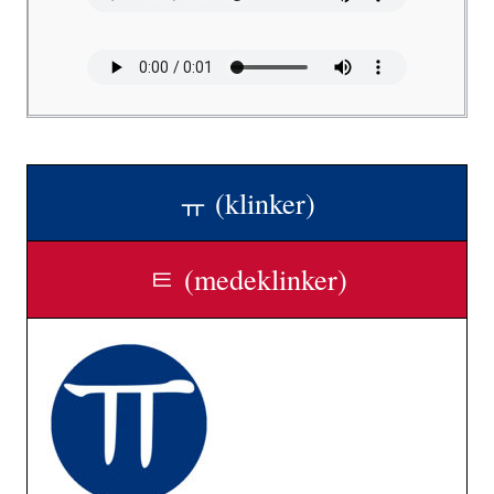
ㅠ (klinker)
ㅌ (medeklinker)