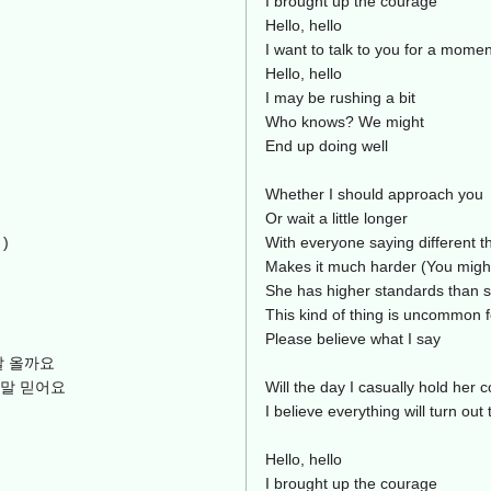
I brought up the courage
Hello, hello
I want to talk to you for a momen
Hello, hello
I may be rushing a bit
Who knows? We might
End up doing well
Whether I should approach you
Or wait a little longer
)
With everyone saying different t
Makes it much harder (You might
She has higher standards than 
This kind of thing is uncommon 
Please believe what I say
날 올까요
 말 믿어요
Will the day I casually hold her
I believe everything will turn out 
Hello, hello
I brought up the courage