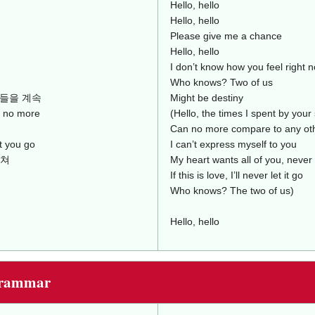
Hello, hello
Hello, hello
Please give me a chance
Hello, hello
I don’t know how you feel right 
Who knows? Two of us
시간들을 계속
Might be destiny
o more
(Hello, the times I spent by your
Can no more compare to any ot
 you go
I can’t express myself to you
놓쳐
My heart wants all of you, never 
If this is love, I’ll never let it go
Who knows? The two of us)
Hello, hello
Grammar