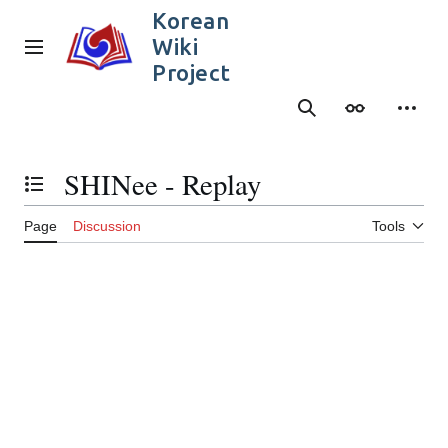
Jump
Korean
to
Wiki
content
Main menu
Project
Search
Appearance
Person
SHINee - Replay
Toggle the table of contents
Page
Discussion
Tools