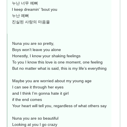
누난 너무 예뻐
I keep dreamin' 'bout you
누난 예뻐
진실된 사랑의 마음을
Nuna you are so pretty,
Boys won’t leave you alone
Honestly, I know your shaking feelings
To you I know this love is one moment, one feeling
But no matter what is said, this is my life’s everything
Maybe you are worried about my young age
I can see it through her eyes
and I think I’m gonna hate it girl
if the end comes
Your heart will tell you, regardless of what others say
Nuna you are so beautiful
Looking at you I go crazy