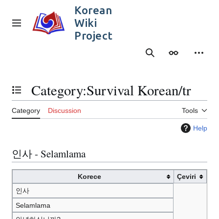
Jump
Korean
to
Wiki
content
Main menu
Project
Search
Appearance
Person
Category
:
Survival Korean/tr
Toggle the table of contents
Category
Discussion
Tools
Help
인사 - Selamlama
Korece
Çeviri
인사
Selamlama