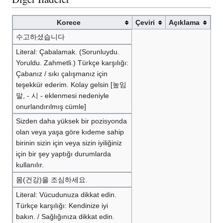
Korece
Çeviri
Açıklama
수고하셨습니다
Literal: Çabalamak. (Sorunluydu.
Yoruldu. Zahmetli.) Türkçe karşılığı:
Çabanız / sıkı çalışmanız için
teşekkür ederim. Kolay gelsin [높임
말, - 시 - eklenmesi nedeniyle
onurlandırılmış cümle]
Sizden daha yüksek bir pozisyonda
olan veya yaşa göre kıdeme sahip
birinin sizin için veya sizin iyiliğiniz
için bir şey yaptığı durumlarda
kullanılır.
몸(건강)을 조심하세요.
Literal: Vücudunuza dikkat edin.
Türkçe karşılığı: Kendinize iyi
bakın. / Sağlığınıza dikkat edin.