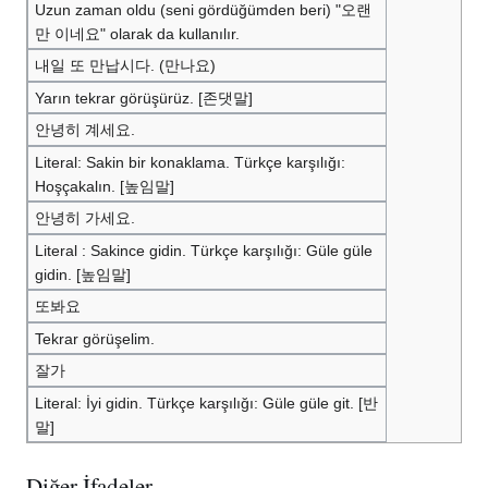
Uzun zaman oldu (seni gördüğümden beri) "오랜
만 이네요" olarak da kullanılır.
내일 또 만납시다. (만나요)
Yarın tekrar görüşürüz. [존댓말]
안녕히 계세요.
Literal: Sakin bir konaklama. Türkçe karşılığı:
Hoşçakalın. [높임말]
안녕히 가세요.
Literal : Sakince gidin. Türkçe karşılığı: Güle güle
gidin. [높임말]
또봐요
Tekrar görüşelim.
잘가
Literal: İyi gidin. Türkçe karşılığı: Güle güle git. [반
말]
Diğer İfadeler